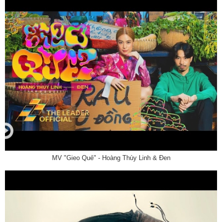
MV "Gieo Quẻ" - Hoàng Thùy Linh & Đen