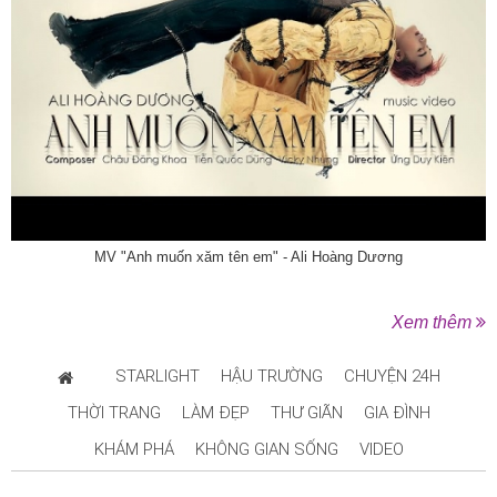
MV "Anh muốn xăm tên em" - Ali Hoàng Dương
Xem thêm
STARLIGHT
HẬU TRƯỜNG
CHUYỆN 24H
THỜI TRANG
LÀM ĐẸP
THƯ GIÃN
GIA ĐÌNH
KHÁM PHÁ
KHÔNG GIAN SỐNG
VIDEO