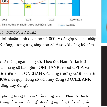
guồn BCTC Nam A Bank)
 lợi nhuận bình quân hơn 1.000 tỷ đồng/quý.
Thu nhập
0 tỷ đồng, tương ứng tăng hơn 34% so với cùng kỳ năm
óp từ mảng ngân hàng số. Theo đó, Nam A Bank đã
 Ngân hàng số bao gồm: ONEBANK, robot OPBA và
ược triển khai, ONEBANK đã tăng trưởng vượt bậc với
ơn 40% mỗi quý. Tổng số vốn huy động từ ONEBANK
 tổng huy động).
iên phong trong lĩnh vực tín dụng xanh, Nam A Bank đã
h, trọng tâm vào các ngành nông nghiệp, thủy sản, và