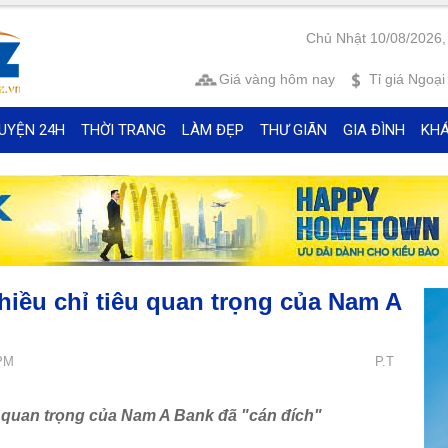
Chủ Nhật 10/08/2026,
Giá vàng
hôm nay
Tỉ giá
Ngoại 
UYỆN 24H
THỜI TRANG
LÀM ĐẸP
THƯ GIÃN
GIA ĐÌNH
KH
hiều chỉ tiêu quan trọng của Nam A
 PM
P.T
u quan trọng của Nam A Bank đã "cán đích"