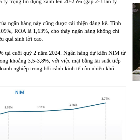
a tỷ trọng tín dụng xanh lên 20-25% (gấp 2-3 lần tỷ
ủa ngân hàng này cũng được cải thiện đáng kể. Tính
2,09%, ROA là 1,63%, cho thấy ngân hàng không chỉ
u quả sinh lời cao.
% tại cuối quý 2 năm 2024. Ngân hàng dự kiến NIM từ
rong khoảng 3,5-3,8%, với việc mặt bằng lãi suất tiếp
 doanh nghiệp trong bối cảnh kinh tế còn nhiều khó