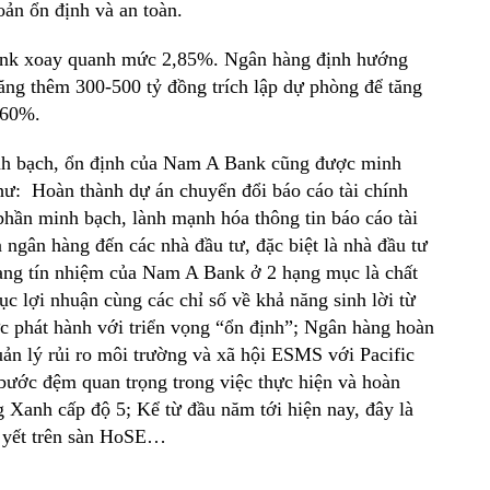
oản ổn định và an toàn.
ank xoay quanh mức 2,85%. Ngân hàng định hướng
ăng thêm 300-500 tỷ đồng trích lập dự phòng để tăng
-60%.
nh bạch, ổn định của Nam A Bank cũng được minh
hư: Hoàn thành dự án chuyển đổi báo cáo tài chính
hần minh bạch, lành mạnh hóa thông tin báo cáo tài
 ngân hàng đến các nhà đầu tư, đặc biệt là nhà đầu tư
ạng tín nhiệm của Nam A Bank ở 2 hạng mục là chất
c lợi nhuận cùng các chỉ số về khả năng sinh lời từ
c phát hành với triển vọng “ổn định”; Ngân hàng hoàn
ản lý rủi ro môi trường và xã hội ESMS với Pacific
ước đệm quan trọng trong việc thực hiện và hoàn
ng Xanh cấp độ 5; Kể từ đầu năm tới hiện nay, đây là
m yết trên sàn HoSE…