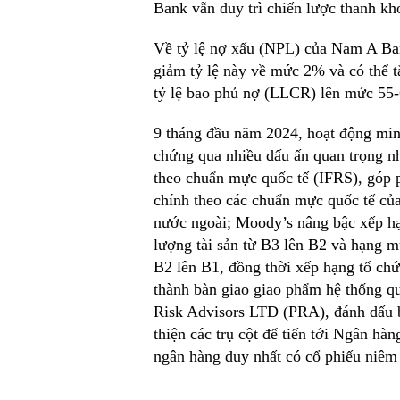
Bank vẫn duy trì chiến lược thanh kh
Về tỷ lệ nợ xấu (NPL) của Nam A B
giảm tỷ lệ này về mức 2% và có thể t
tỷ lệ bao phủ nợ (LLCR) lên mức 55
9 tháng đầu năm 2024, hoạt động mi
chứng qua nhiều dấu ấn quan trọng n
theo chuẩn mực quốc tế (IFRS), góp p
chính theo các chuẩn mực quốc tế của
nước ngoài; Moody’s nâng bậc xếp h
lượng tài sản từ B3 lên B2 và hạng mụ
B2 lên B1, đồng thời xếp hạng tổ chứ
thành bàn giao giao phẩm hệ thống qu
Risk Advisors LTD (PRA), đánh dấu b
thiện các trụ cột để tiến tới Ngân hà
ngân hàng duy nhất có cổ phiếu niê