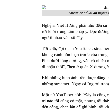
Streamer để lại ấn tượng x
Nghệ sĩ Việt Hương phải nhờ đến sự g
rời khỏi trung tâm pháp y. Dọc đường 
người nhào vào xô đẩy.
Tới 23h, đội quân YouTuber, streamer
khung cảnh hỗn loạn trước cửa trung t
Phía dưới lòng đường, vẫn có nhiều n
đi nhậu thôi", "hẹn ở quán X đường Y
Khi những hình ảnh trên được đăng tải
những streamer. Ngay cả "người trong
Một nữ YouTuber nói: "Đây là công việ
trí nào tôi cũng có mặt, nhưng tôi th
đến cổng, chen lấn để ghi hình, tôi 