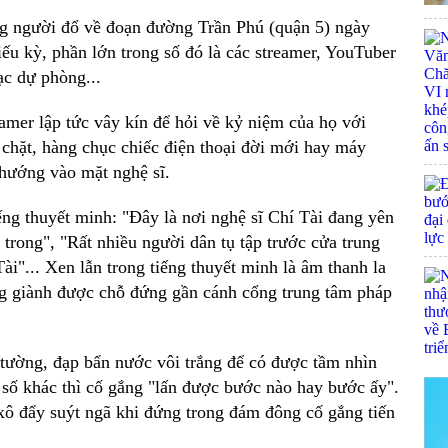
ng người đổ về đoạn đường Trần Phú (quận 5) ngày
u kỳ, phần lớn trong số đó là các streamer, YouTuber
sạc dự phòng...
eamer lập tức vây kín để hỏi về kỷ niệm của họ với
chặt, hàng chục chiếc điện thoại đời mới hay máy
hướng vào mặt nghệ sĩ.
ếng thuyết minh: "Đây là nơi nghệ sĩ Chí Tài đang yên
trong", "Rất nhiều người dân tụ tập trước cửa trung
ài"... Xen lẫn trong tiếng thuyết minh là âm thanh la
g giành được chỗ đứng gần cánh cổng trung tâm pháp
 tường, đạp bẩn nước vôi trắng để có được tầm nhìn
 số khác thì cố gắng "lấn được bước nào hay bước ấy".
xô đẩy suýt ngã khi đứng trong đám đông cố gắng tiến