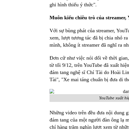
ghi hình thiếu ý thức".
Muôn kiểu chiêu trò của streamer,
Với sự bùng phát của streamer, YouTu
xem, lượt tương tác đã bị chia nhỏ ra
mình, không ít streamer đã nghĩ ra nh
Đơn cử như việc nói dối về thời gian
từ tối 9/12, trên YouTube đã xuất hiệ
đám tang nghệ sĩ Chí Tài do Hoài Li
Tài", "Xe mai táng chuẩn bị đưa di thể
YouTube xuất hiệ
Những video trên đều đưa nội dung giả
đám tang của một người đàn ông lạ m
chí hàng trăm nghìn lượt xem từ nhữn