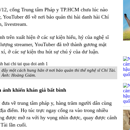
 10/12, cổng Trung tâm Pháp y TP.HCM chưa lúc nào
 YouTuber đổ về nơi bảo quản thi hài danh hài Chí
h, livestream.
h trên xuất hiện ở các sự kiện hiếu, hỷ của nghệ sĩ
c lượng streamer, YouTuber đã trở thành gương mặt
í, ở các sự kiện thu hút sự chú ý của dư luận.
 đẩy một cách hung hãn ở nơi bảo quản thi thể nghệ sĩ Chí Tài.
Ảnh:
Hoàng Giám.
h ảnh khiến khán giả bất bình
c đưa về trung tâm pháp y, hàng trăm người dân cùng
địa điểm. Họ túc trực ngay cổng ra vào trong nhiều
cổng được mở ra với hy vọng nhìn được, quay được cảnh
Tài lần cuối.