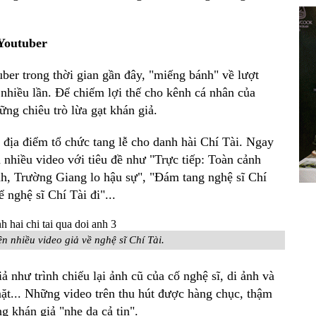
 Youtuber
ber trong thời gian gần đây, "miếng bánh" về lượt
 nhiều lần. Để chiếm lợi thế cho kênh cá nhân của
ững chiêu trò lừa gạt khán giả.
, địa điểm tổ chức tang lễ cho danh hài Chí Tài. Ngay
n nhiều video với tiêu đề như "Trực tiếp: Toàn cảnh
nh, Trường Giang lo hậu sự", "Đám tang nghệ sĩ Chí
 nghệ sĩ Chí Tài đi"...
n nhiều video giả về nghệ sĩ Chí Tài.
 như trình chiếu lại ảnh cũ của cố nghệ sĩ, di ảnh và
ặt... Những video trên thu hút được hàng chục, thậm
g khán giả "nhẹ dạ cả tin".