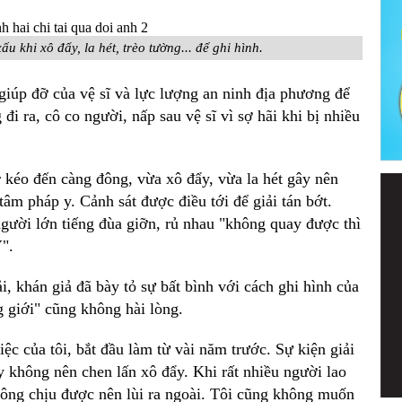
ấu khi xô đẩy, la hét, trèo tường... để ghi hình.
iúp đỡ của vệ sĩ và lực lượng an ninh địa phương để
đi ra, cô co người, nấp sau vệ sĩ vì sợ hãi khi bị nhiều
 kéo đến càng đông, vừa xô đẩy, vừa la hét gây nên
âm pháp y. Cảnh sát được điều tới để giải tán bớt.
gười lớn tiếng đùa giỡn, rủ nhau "không quay được thì
".
, khán giả đã bày tỏ sự bất bình với cách ghi hình của
 giới" cũng không hài lòng.
c của tôi, bắt đầu làm từ vài năm trước. Sự kiện giải
ấy không nên chen lấn xô đẩy. Khi rất nhiều người lao
không chịu được nên lùi ra ngoài. Tôi cũng không muốn