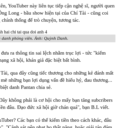
iên, YouTuber này liên tục tiếp cận nghệ sĩ, người quen
Ông Long - bầu show hiện tại của Chí Tài - cũng coi
chính thống để trò chuyện, tương tác.
ả danh phóng viên. Ảnh:
Quỳnh Danh.
đưa ra thông tin sai lệch nhằm trục lợi - tức "kiếm
ạng xã hội, khán giả đặc biệt bất bình.
í Tài, qua đây cũng tiếc thương cho những kẻ đánh mất
 mẽ những bạn lợi dụng vấn đề hiếu hỷ, đau thương...
 biệt danh Pantan chia sẻ.
Đây không phải là cơ hội cho mấy bạn tăng subcribers
iền đâu. Đạo đức xã hội giờ chán quá", bạn B.L viết.
Tuber? Các bạn có thể kiếm tiền theo cách khác, đâu
y", "Cảnh sát nên phạt họ thật nặng, hoặc giải tán đám