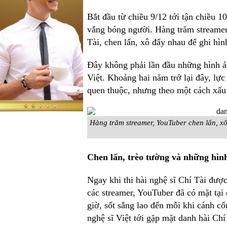
Bắt đầu từ chiều 9/12 tới tận chiều
vắng bóng người. Hàng trăm streamer,
Tài, chen lấn, xô đẩy nhau để ghi hìn
Đây không phải lần đầu những hình ản
Việt. Khoảng hai năm trở lại đây, lự
quen thuộc, nhưng theo một cách xấu x
Hàng trăm streamer, YouTuber chen lấn, xô
Chen lấn, trèo tường và những hìn
Ngay khi thi hài nghệ sĩ Chí Tài đượ
các streamer, YouTuber đã có mặt tại 
giờ, sốt sắng lao đến mỗi khi cánh 
nghệ sĩ Việt tới gặp mặt danh hài Chí 