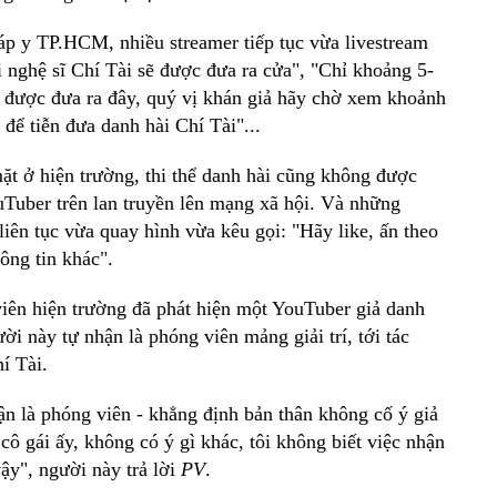
áp y TP.HCM, nhiều streamer tiếp tục vừa livestream
i nghệ sĩ Chí Tài sẽ được đưa ra cửa", "Chỉ khoảng 5-
sẽ được đưa ra đây, quý vị khán giả hãy chờ xem khoảnh
để tiễn đưa danh hài Chí Tài"...
ặt ở hiện trường, thi thể danh hài cũng không được
ouTuber trên lan truyền lên mạng xã hội. Và những
 liên tục vừa quay hình vừa kêu gọi: "Hãy like, ấn theo
ông tin khác".
iên hiện trường đã phát hiện một YouTuber giả danh
i này tự nhận là phóng viên mảng giải trí, tới tác
í Tài.
 là phóng viên - khẳng định bản thân không cố ý giả
 cô gái ấy, không có ý gì khác, tôi không biết việc nhận
ậy", người này trả lời
PV
.