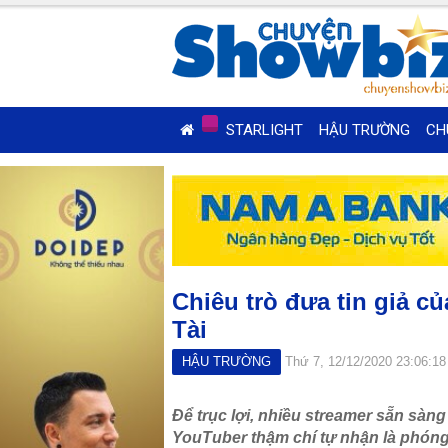
STARLIGHT
HẬU TRƯỜNG
CH
Chiêu trò đưa tin giả c
Tài
HẬU TRƯỜNG
Thứ 7, 12/12/2020 23:06:1
Để trục lợi, nhiều streamer sẵn sàng 
YouTuber thậm chí tự nhận là phóng 