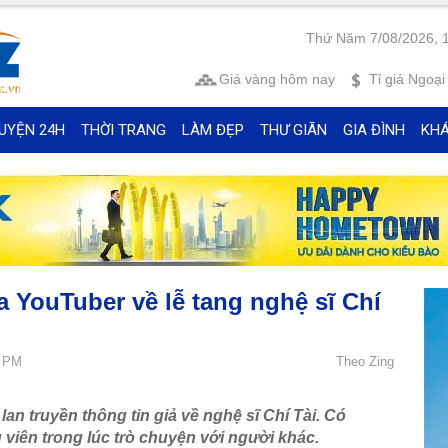
Thứ Năm 7/08/2026, 
Giá vàng
hôm nay
Tỉ giá
Ngoại 
UYỆN 24H
THỜI TRANG
LÀM ĐẸP
THƯ GIÃN
GIA ĐÌNH
KH
ủa YouTuber về lễ tang nghệ sĩ Chí
8 PM
Theo Zing
lan truyền thông tin giả về nghệ sĩ Chí Tài. Có
viên trong lúc trò chuyện với người khác.