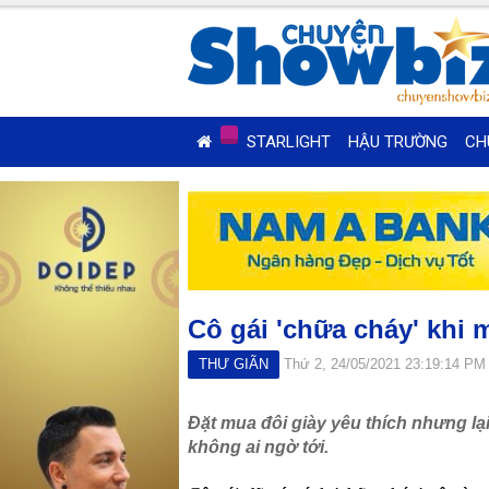
STARLIGHT
HẬU TRƯỜNG
CH
Cô gái 'chữa cháy' khi
THƯ GIÃN
Thứ 2, 24/05/2021 23:19:14 PM
Đặt mua đôi giày yêu thích nhưng l
không ai ngờ tới.