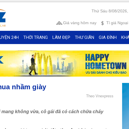
Thứ Sáu 8/08/2026,
Giá vàng
hôm nay
Tỉ giá
Ngoại 
UYỆN 24H
THỜI TRANG
LÀM ĐẸP
THƯ GIÃN
GIA ĐÌNH
KH
 mua nhầm giày
Theo Vnexpress
ại mang không vừa, cô gái đã có cách chữa cháy