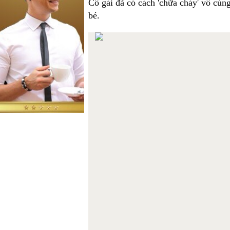
Cô gái đã có cách 'chữa cháy' vô cùng
bé.