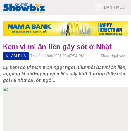
DANH MỤC
Kem vị mì ăn liền gây sốt ở Nhật
KHÁM PHÁ
Thứ 2, 16/08/2021 23:47:54 PM
Theo Ngôi sao
Ly kem có vị mặn mặn ngọt ngọt như một bát mì ăn liền,
topping là những nguyên liệu sấy khô thường thấy của
gói mì như cà rốt, ngô...