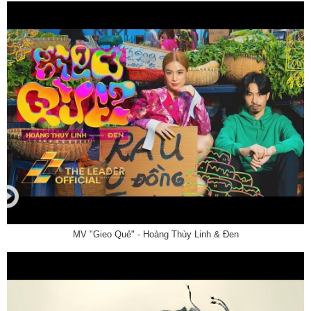
MV "Gieo Quẻ" - Hoàng Thùy Linh & Đen