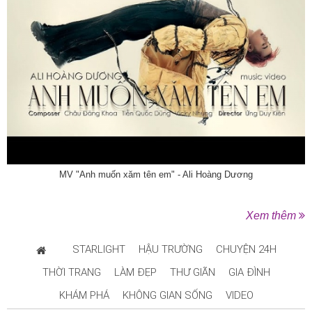
MV "Anh muốn xăm tên em" - Ali Hoàng Dương
Xem thêm
STARLIGHT
HẬU TRƯỜNG
CHUYỆN 24H
THỜI TRANG
LÀM ĐẸP
THƯ GIÃN
GIA ĐÌNH
KHÁM PHÁ
KHÔNG GIAN SỐNG
VIDEO