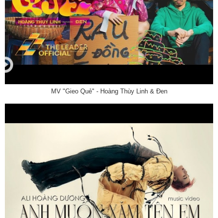
MV "Gieo Quẻ" - Hoàng Thùy Linh & Đen