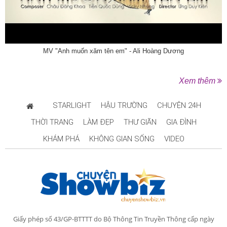
MV "Anh muốn xăm tên em" - Ali Hoàng Dương
Xem thêm
STARLIGHT
HẬU TRƯỜNG
CHUYỆN 24H
THỜI TRANG
LÀM ĐẸP
THƯ GIÃN
GIA ĐÌNH
KHÁM PHÁ
KHÔNG GIAN SỐNG
VIDEO
Giấy phép số 43/GP-BTTTT do Bộ Thông Tin Truyền Thông cấp ngày