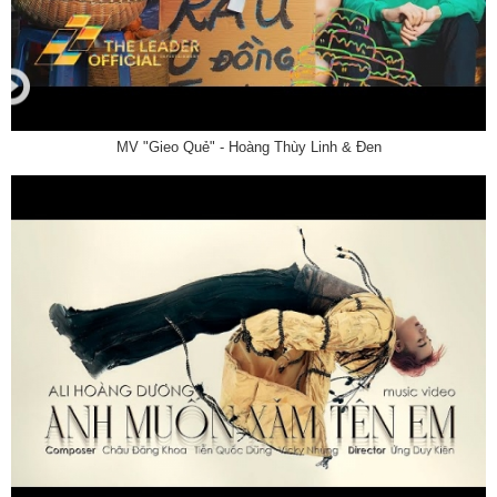
MV "Gieo Quẻ" - Hoàng Thùy Linh & Đen