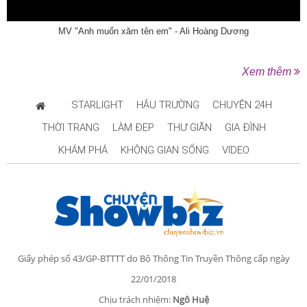
MV "Anh muốn xăm tên em" - Ali Hoàng Dương
Xem thêm
STARLIGHT
HẬU TRƯỜNG
CHUYỆN 24H
THỜI TRANG
LÀM ĐẸP
THƯ GIÃN
GIA ĐÌNH
KHÁM PHÁ
KHÔNG GIAN SỐNG
VIDEO
Giấy phép số 43/GP-BTTTT do Bộ Thông Tin Truyền Thông cấp ngày
22/01/2018
Chịu trách nhiệm:
Ngô Huệ