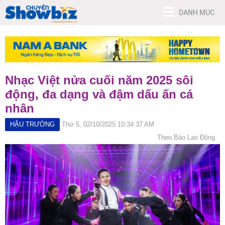
DANH MỤC
Nhạc Việt nửa cuối năm 2025 sôi
động, đa dạng và đậm dấu ấn cá
nhân
HẬU TRƯỜNG
Thứ 5, 02/10/2025 10:34:37 AM
Theo Báo Lao Động