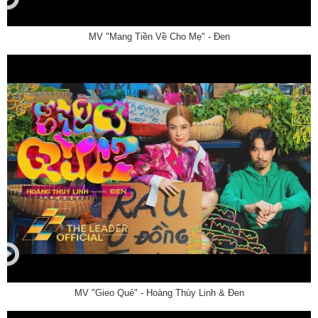
MV "Mang Tiền Về Cho Mẹ" - Đen
MV "Gieo Quẻ" - Hoàng Thùy Linh & Đen