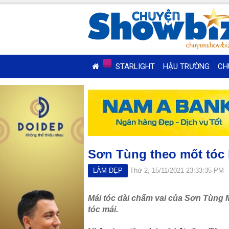
STARLIGHT
HẬU TRƯỜNG
CH
Sơn Tùng theo mốt tóc 
LÀM ĐẸP
Thứ 2, 15/11/2021 23:33:35 PM
Mái tóc dài chấm vai của Sơn Tùng M
tóc mái.