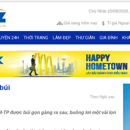
Chủ Nhật 10/08/2026,
Giá vàng
hôm nay
Tỉ giá
Ngoại 
UYỆN 24H
THỜI TRANG
LÀM ĐẸP
THƯ GIÃN
GIA ĐÌNH
KH
búi
Theo Ngôi sao
-TP được búi gọn gàng ra sau, buông lơi một vài lọn