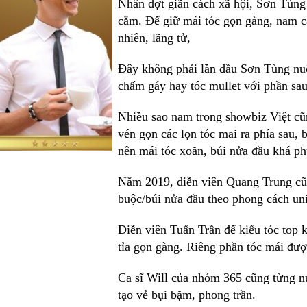
Nhân đợt giãn cách xã hội, Sơn Tùng
cằm. Để giữ mái tóc gọn gàng, nam ca 
nhiên, lãng tử,
Đây không phải lần đầu Sơn Tùng nuôi
chấm gáy hay tóc mullet với phần sau 
Nhiều sao nam trong showbiz Việt cũ
vén gọn các lọn tóc mai ra phía sau,
nên mái tóc xoăn, búi nửa đầu khá ph
Năm 2019, diễn viên Quang Trung cũn
buộc/búi nửa đầu theo phong cách un
Diễn viên Tuấn Trần để kiểu tóc top 
tỉa gọn gàng. Riêng phần tóc mái được
Ca sĩ Will của nhóm 365 cũng từng nuô
tạo vẻ bụi bặm, phong trần.