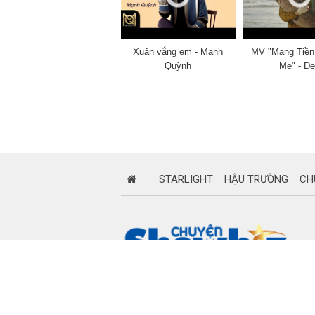
Xuân vắng em - Mạnh
MV "Mang Tiền
Quỳnh
Mẹ" - Đ
STARLIGHT
HẬU TRƯỜNG
CH