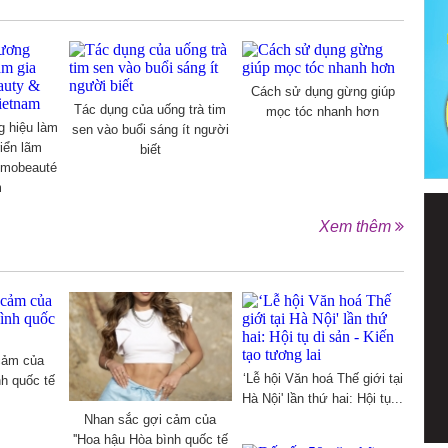
Cách sử dụng gừng giúp
Tác dụng của uống trà tim
mọc tóc nhanh hơn
g hiệu làm
sen vào buổi sáng ít người
riển lãm
biết
smobeauté
m
Xem thêm
cảm của
‘Lễ hội Văn hoá Thế giới tại
nh quốc tế
Hà Nội' lần thứ hai: Hội tụ...
Nhan sắc gợi cảm của
''Hoa hậu Hòa bình quốc tế