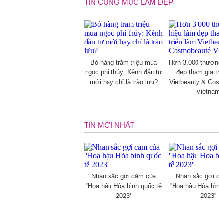
TIN CÙNG MỤC LÀM ĐẸP
Bỏ hàng trăm triệu mua
Hơn 3.000 thươn
ngọc phỉ thúy: Kênh đầu tư
đẹp tham gia t
mới hay chỉ là trào lưu?
Vietbeauty & Co
Vietna
TIN MỚI NHẤT
Nhan sắc gợi cảm của
Nhan sắc gợi 
''Hoa hậu Hòa bình quốc tế
''Hoa hậu Hòa bì
2023''
2023''