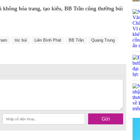
i không hóa trang, tạo kiểu, BB Trần cũng thường búi
 nam
tóc búi
Liên Bình Phát
BB Trần
Quang Trung
Gửi