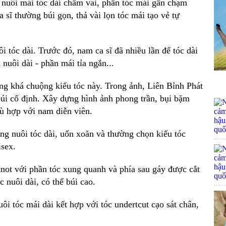
 nuôi mái tóc dài chấm vai, phần tóc mái gần chạm
sĩ thường búi gọn, thả vài lọn tóc mái tạo vẻ tự
 tóc dài. Trước đó, nam ca sĩ đã nhiều lần để tóc dài
nuôi dài - phần mái tỉa ngắn...
ng khá chuộng kiểu tóc này. Trong ảnh, Liên Bỉnh Phát
 búi cố định. Xây dựng hình ảnh phong trần, bụi bặm
ù hợp với nam diễn viên.
g nuôi tóc dài, uốn xoăn và thường chọn kiểu tóc
isex.
knot với phần tóc xung quanh và phía sau gáy được cắt
 nuôi dài, có thể búi cao.
i tóc mái dài kết hợp với tóc undertcut cạo sát chân,