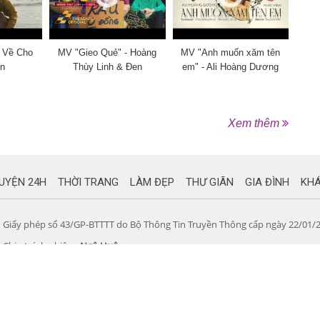
 Về Cho
MV "Gieo Quẻ" - Hoàng
MV "Anh muốn xăm tên
en
Thùy Linh & Đen
em" - Ali Hoàng Dương
Xem thêm
UYỆN 24H
THỜI TRANG
LÀM ĐẸP
THƯ GIÃN
GIA ĐÌNH
KH
Giấy phép số 43/GP-BTTTT do Bộ Thông Tin Truyền Thông cấp ngày 22/01/
Chịu trách nhiệm:
Ngô Huệ
Hotline: 0909.308.179
Công ty TNHH Truyền thông Khang Tín
Địa chỉ: P3.11 - Newton Residence, Tầng 3, 38 Trương Quốc Dung, Phường 