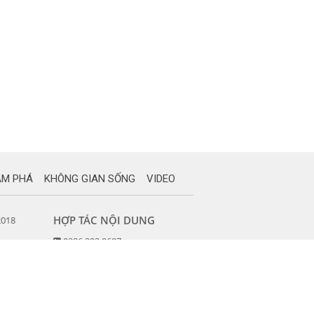
ÁM PHÁ
KHÔNG GIAN SỐNG
VIDEO
HỢP TÁC NỘI DUNG
2018
0286 292 0687
khangtinmedia@gmail.com
Copyright @ 2017
Khang tín
.
08, Quận