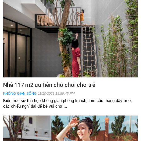
Nhà 117 m2 ưu tiên chỗ chơi cho trẻ
KHÔNG GIAN SỐNG
11/10/2021 15:59:45 PM
Kiến trúc sư thu hẹp không gian phòng khách, làm cầu thang dây treo,
các chiếu nghỉ dài để bé vui chơi...