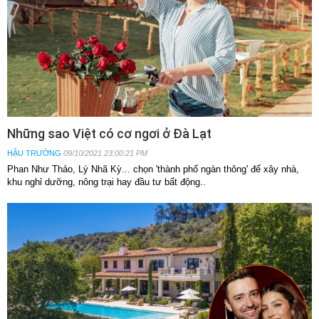
Những sao Việt có cơ ngơi ở Đà Lạt
HẬU TRƯỜNG
09/10/2021 23:00:21 PM
Phan Như Thảo, Lý Nhã Kỳ... chọn 'thành phố ngàn thông' để xây nhà,
khu nghỉ dưỡng, nông trại hay đầu tư bất động..