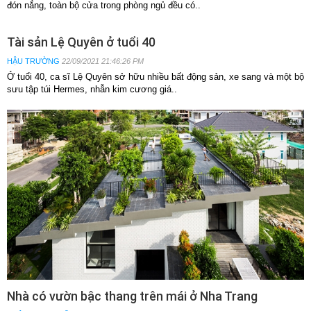
giữa con người và thiên nhiên.
Nhà hiện đại gợi nhớ thập niên 1990
KHÔNG GIAN SỐNG
02/10/2021 23:27:34 PM
TP HCM - Nhà sử dụng nội thất kiểu xưa, có khoảng thông tầng giúp kết
nối mọi thành viên, chừa các khoảng đất méo..
Nhà trắng tối giản giữa phố thị
KHÔNG GIAN SỐNG
26/09/2021 22:16:44 PM
Nhà 80 m2 mang phong cách tối giản, có cầu thang ngay dưới giếng trời
đón nắng, toàn bộ cửa trong phòng ngủ đều có..
Tài sản Lệ Quyên ở tuổi 40
HẬU TRƯỜNG
22/09/2021 21:46:26 PM
Ở tuổi 40, ca sĩ Lệ Quyên sở hữu nhiều bất động sản, xe sang và một bộ
sưu tập túi Hermes, nhẫn kim cương giá..