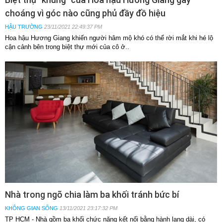
choáng vì góc nào cũng phủ đầy đồ hiệu
HẬU TRƯỜNG
23/11/2021 22:49:37 PM
Hoa hậu Hương Giang khiến người hâm mộ khó có thể rời mắt khi hé lộ
cận cảnh bên trong biệt thự mới của cô ở..
Nhà trong ngõ chia làm ba khối tránh bức bí
KHÔNG GIAN SỐNG
13/11/2021 23:17:32 PM
TP HCM - Nhà gồm ba khối chức năng kết nối bằng hành lang dài, có