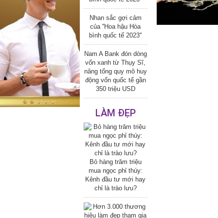
Nhan sắc gợi cảm
của ''Hoa hậu Hòa
bình quốc tế 2023''
Nam A Bank đón dòng
vốn xanh từ Thụy Sĩ,
nâng tổng quy mô huy
động vốn quốc tế gần
350 triệu USD
LÀM ĐẸP
Bỏ hàng trăm triệu
mua ngọc phỉ thúy:
Kênh đầu tư mới hay
chỉ là trào lưu?