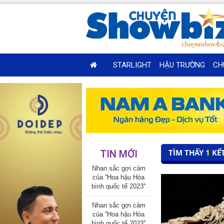
STARLIGHT
HẬU TRƯỜNG
CH
TÌM THẤY
1
KẾ
TIN MỚI
Nhan sắc gợi cảm
của ''Hoa hậu Hòa
bình quốc tế 2023''
Nhan sắc gợi cảm
của ''Hoa hậu Hòa
bình quốc tế 2023''