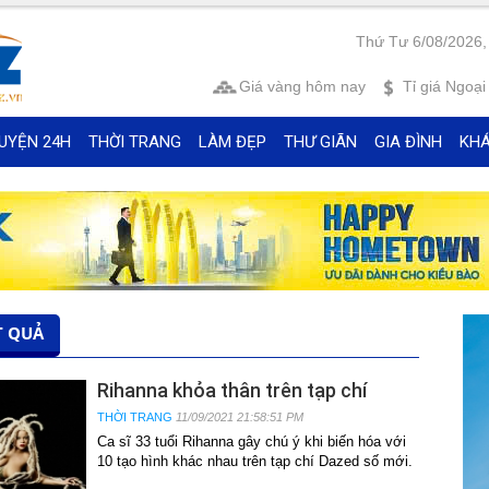
Thứ Tư 6/08/2026,
Giá vàng
hôm nay
Tỉ giá
Ngoại 
UYỆN 24H
THỜI TRANG
LÀM ĐẸP
THƯ GIÃN
GIA ĐÌNH
KH
T QUẢ
Rihanna khỏa thân trên tạp chí
THỜI TRANG
11/09/2021 21:58:51 PM
Ca sĩ 33 tuổi Rihanna gây chú ý khi biến hóa với
10 tạo hình khác nhau trên tạp chí Dazed số mới.