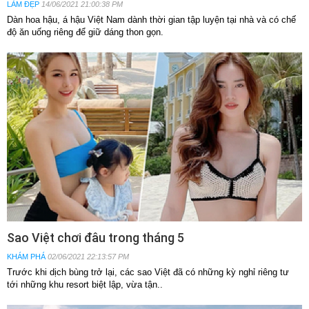
LÀM ĐẸP
14/06/2021 21:00:38 PM
Dàn hoa hậu, á hậu Việt Nam dành thời gian tập luyện tại nhà và có chế
độ ăn uống riêng để giữ dáng thon gọn.
Sao Việt chơi đâu trong tháng 5
KHÁM PHÁ
02/06/2021 22:13:57 PM
Trước khi dịch bùng trở lại, các sao Việt đã có những kỳ nghỉ riêng tư
tới những khu resort biệt lập, vừa tận..