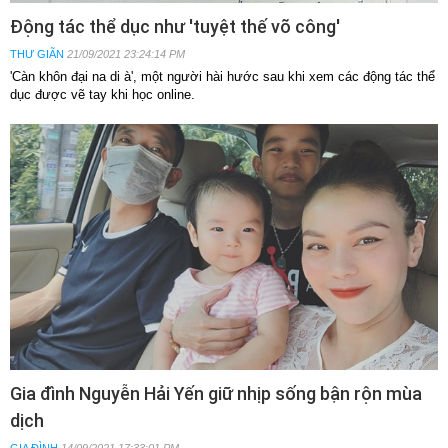
Động tác thể dục như 'tuyệt thế võ công'
THƯ GIÃN
21/09/2021 23:24:14 PM
'Càn khôn đại na di à', một người hài hước sau khi xem các động tác thể
dục được vẽ tay khi học online.
Gia đình Nguyễn Hải Yến giữ nhịp sống bận rộn mùa
dịch
GIA ĐÌNH
14/09/2021 17:33:01 PM