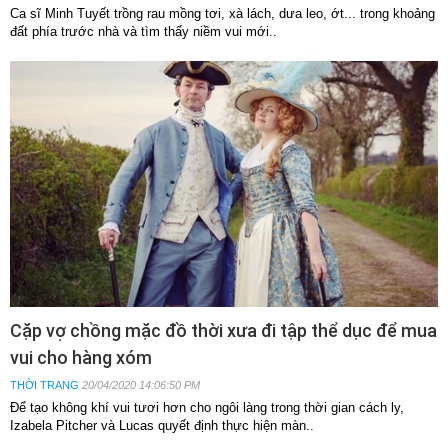
Ca sĩ Minh Tuyết trồng rau mồng tơi, xà lách, dưa leo, ớt... trong khoảng
đất phía trước nhà và tìm thấy niềm vui mới..
Cặp vợ chồng mặc đồ thời xưa đi tập thể dục để mua
vui cho hàng xóm
THỜI TRANG
20/04/2020 14:06:50 PM
Để tạo không khí vui tươi hơn cho ngôi làng trong thời gian cách ly,
Izabela Pitcher và Lucas quyết định thực hiện màn..