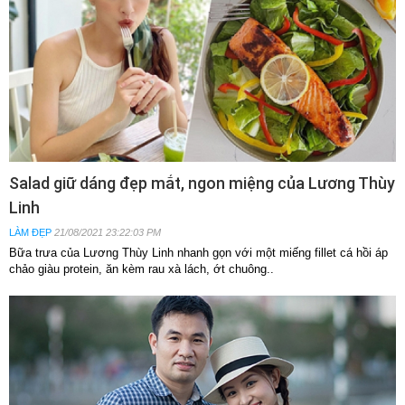
Salad giữ dáng đẹp mắt, ngon miệng của Lương Thùy
Linh
LÀM ĐẸP
21/08/2021 23:22:03 PM
Bữa trưa của Lương Thùy Linh nhanh gọn với một miếng fillet cá hồi áp
chảo giàu protein, ăn kèm rau xà lách, ớt chuông..