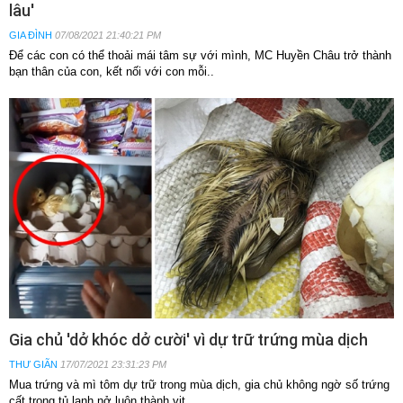
lâu'
GIA ĐÌNH
07/08/2021 21:40:21 PM
Để các con có thể thoải mái tâm sự với mình, MC Huyền Châu trở thành
bạn thân của con, kết nối với con mỗi..
Gia chủ 'dở khóc dở cười' vì dự trữ trứng mùa dịch
THƯ GIÃN
17/07/2021 23:31:23 PM
Mua trứng và mì tôm dự trữ trong mùa dịch, gia chủ không ngờ số trứng
cất trong tủ lạnh nở luôn thành vịt.