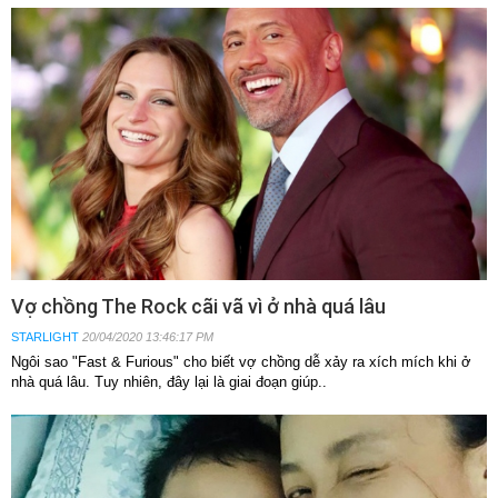
Vợ chồng The Rock cãi vã vì ở nhà quá lâu
STARLIGHT
20/04/2020 13:46:17 PM
Ngôi sao "Fast & Furious" cho biết vợ chồng dễ xảy ra xích mích khi ở
nhà quá lâu. Tuy nhiên, đây lại là giai đoạn giúp..