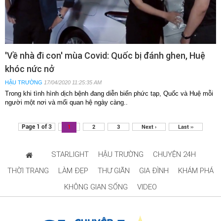
'Về nhà đi con' mùa Covid: Quốc bị đánh ghen, Huệ
khóc nức nở
HẬU TRƯỜNG
17/04/2020 11:25:35 AM
Trong khi tình hình dịch bệnh đang diễn biến phức tạp, Quốc và Huệ mỗi
người một nơi và mối quan hệ ngày càng..
Page 1 of 3
1
2
3
Next ›
Last ››
STARLIGHT
HẬU TRƯỜNG
CHUYỆN 24H
THỜI TRANG
LÀM ĐẸP
THƯ GIÃN
GIA ĐÌNH
KHÁM PHÁ
KHÔNG GIAN SỐNG
VIDEO