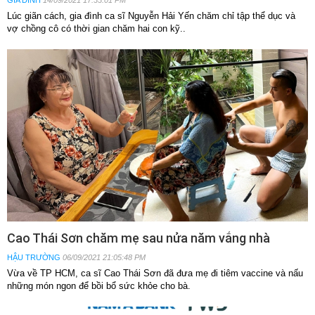
Lúc giãn cách, gia đình ca sĩ Nguyễn Hải Yến chăm chỉ tập thể dục và
vợ chồng cô có thời gian chăm hai con kỹ..
Cao Thái Sơn chăm mẹ sau nửa năm vắng nhà
HẬU TRƯỜNG
06/09/2021 21:05:48 PM
Vừa về TP HCM, ca sĩ Cao Thái Sơn đã đưa mẹ đi tiêm vaccine và nấu
những món ngon để bồi bổ sức khỏe cho bà.