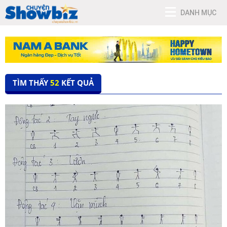
DANH MỤC
TÌM THẤY
52
KẾT QUẢ