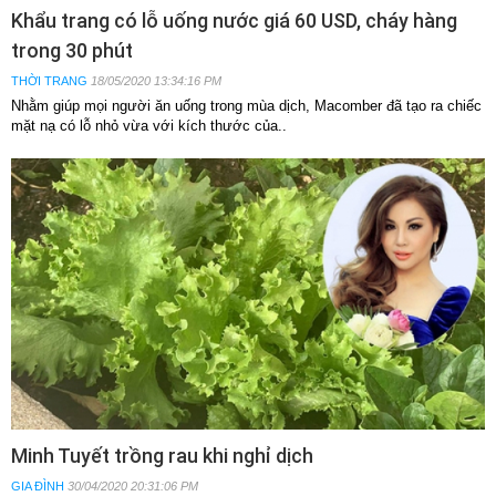
Khẩu trang có lỗ uống nước giá 60 USD, cháy hàng
trong 30 phút
THỜI TRANG
18/05/2020 13:34:16 PM
Nhằm giúp mọi người ăn uống trong mùa dịch, Macomber đã tạo ra chiếc
mặt nạ có lỗ nhỏ vừa với kích thước của..
Minh Tuyết trồng rau khi nghỉ dịch
GIA ĐÌNH
30/04/2020 20:31:06 PM