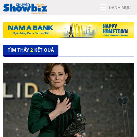
DANH MỤC
TÌM THẤY
2
KẾT QUẢ