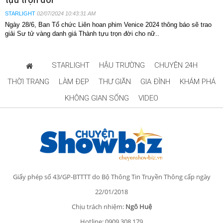
STARLIGHT
02/07/2024 10:43:31 AM
Ngày 28/6, Ban Tổ chức Liên hoan phim Venice 2024 thông báo sẽ trao
giải Sư tử vàng danh giá Thành tựu trọn đời cho nữ..
STARLIGHT
HẬU TRƯỜNG
CHUYỆN 24H
THỜI TRANG
LÀM ĐẸP
THƯ GIÃN
GIA ĐÌNH
KHÁM PHÁ
KHÔNG GIAN SỐNG
VIDEO
Giấy phép số 43/GP-BTTTT do Bộ Thông Tin Truyền Thông cấp ngày
22/01/2018
Chịu trách nhiệm:
Ngô Huệ
Hotline: 0909.308.179