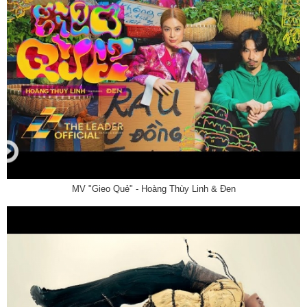
MV "Gieo Quẻ" - Hoàng Thùy Linh & Đen