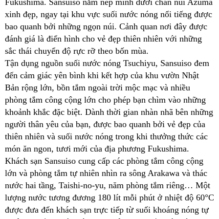
Fukushima. Sansuiso nằm nép mình dưới chân núi Azuma
xinh đẹp, ngay tại khu vực suối nước nóng nổi tiếng được
bao quanh bởi những ngọn núi. Cảnh quan nơi đây được
đánh giá là điển hình cho vẻ đẹp thiên nhiên với những
sắc thái chuyển độ rực rỡ theo bốn mùa.
Tận dụng nguồn suối nước nóng Tsuchiyu, Sansuiso đem
đến cảm giác yên bình khi kết hợp của khu vườn Nhật
Bản rộng lớn, bồn tắm ngoài trời mộc mạc và nhiều
phòng tắm công cộng lớn cho phép bạn chìm vào những
khoảnh khắc đặc biệt. Dành thời gian nhàn nhã bên những
người thân yêu của bạn, được bao quanh bởi vẻ đẹp của
thiên nhiên và suối nước nóng trong khi thưởng thức các
món ăn ngon, tươi mới của địa phương Fukushima.
Khách sạn Sansuiso cung cấp các phòng tắm công cộng
lớn và phòng tắm tự nhiên nhìn ra sông Arakawa và thác
nước hai tầng, Taishi-no-yu, năm phòng tắm riêng… Một
lượng nước tương đương 180 lít mỗi phút ở nhiệt độ 60°C
được đưa đến khách sạn trực tiếp từ suối khoáng nóng tự