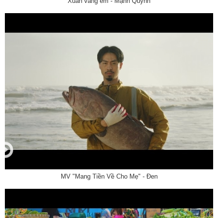
Xuân vắng em - Mạnh Quỳnh
MV "Mang Tiền Về Cho Mẹ" - Đen