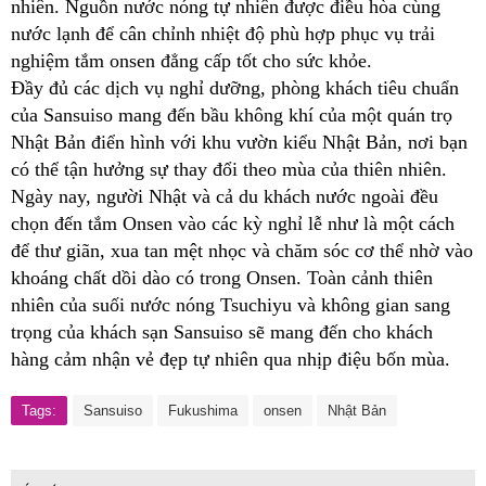
nhiên. Nguồn nước nóng tự nhiên được điều hòa cùng
nước lạnh để cân chỉnh nhiệt độ phù hợp phục vụ trải
nghiệm tắm onsen đẳng cấp tốt cho sức khỏe.
Đầy đủ các dịch vụ nghỉ dưỡng, phòng khách tiêu chuẩn
của Sansuiso mang đến bầu không khí của một quán trọ
Nhật Bản điển hình với khu vườn kiểu Nhật Bản, nơi bạn
có thể tận hưởng sự thay đổi theo mùa của thiên nhiên.
Ngày nay, người Nhật và cả du khách nước ngoài đều
chọn đến tắm Onsen vào các kỳ nghỉ lễ như là một cách
để thư giãn, xua tan mệt nhọc và chăm sóc cơ thể nhờ vào
khoáng chất dồi dào có trong Onsen. Toàn cảnh thiên
nhiên của suối nước nóng Tsuchiyu và không gian sang
trọng của khách sạn Sansuiso sẽ mang đến cho khách
hàng cảm nhận vẻ đẹp tự nhiên qua nhịp điệu bốn mùa.
Tags:
Sansuiso
Fukushima
onsen
Nhật Bản