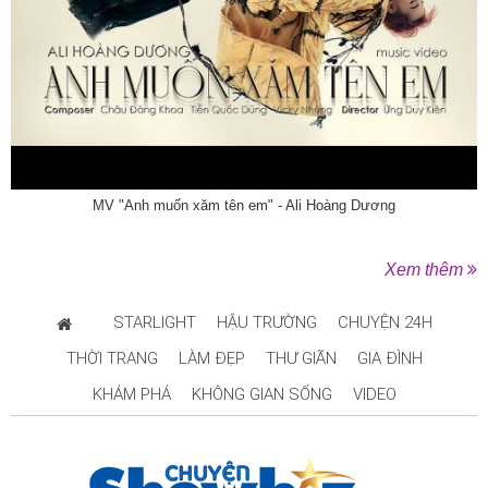
MV "Anh muốn xăm tên em" - Ali Hoàng Dương
Xem thêm
STARLIGHT
HẬU TRƯỜNG
CHUYỆN 24H
THỜI TRANG
LÀM ĐẸP
THƯ GIÃN
GIA ĐÌNH
KHÁM PHÁ
KHÔNG GIAN SỐNG
VIDEO