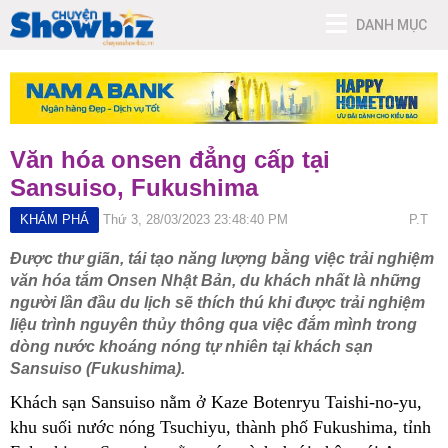
DANH MỤC
Văn hóa onsen đẳng cấp tại
Sansuiso, Fukushima
KHÁM PHÁ
Thứ 3, 28/03/2023 23:48:40 PM
P.T
Được thư giãn, tái tạo năng lượng bằng việc trải nghiệm
văn hóa tắm Onsen Nhật Bản, du khách nhất là những
người lần đầu du lịch sẽ thích thú khi được trải nghiệm
liệu trình nguyên thủy thông qua việc đắm mình trong
dòng nước khoáng nóng tự nhiên tại khách sạn
Sansuiso (Fukushima).
Khách sạn Sansuiso nằm ở Kaze Botenryu Taishi-no-yu,
khu suối nước nóng Tsuchiyu, thành phố Fukushima, tỉnh