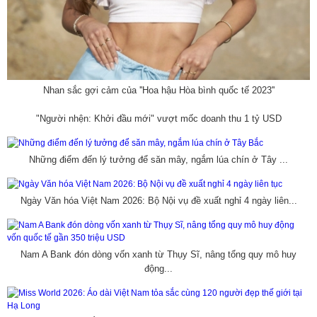
Nhan sắc gợi cảm của ''Hoa hậu Hòa bình quốc tế 2023''
"Người nhện: Khởi đầu mới" vượt mốc doanh thu 1 tỷ USD
Những điểm đến lý tưởng để săn mây, ngắm lúa chín ở Tây ...
Ngày Văn hóa Việt Nam 2026: Bộ Nội vụ đề xuất nghỉ 4 ngày liên...
Nam A Bank đón dòng vốn xanh từ Thụy Sĩ, nâng tổng quy mô huy
động...