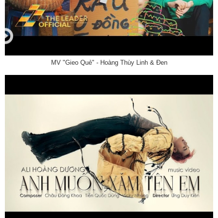
MV "Gieo Quẻ" - Hoàng Thùy Linh & Đen