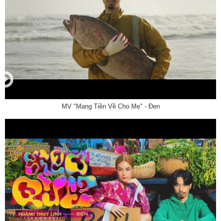
MV "Mang Tiền Về Cho Mẹ" - Đen