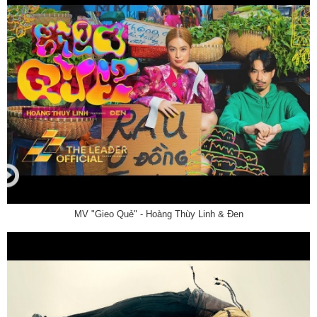
MV "Gieo Quẻ" - Hoàng Thùy Linh & Đen