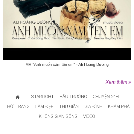
MV "Anh muốn xăm tên em" - Ali Hoàng Dương
Xem thêm
STARLIGHT
HẬU TRƯỜNG
CHUYỆN 24H
THỜI TRANG
LÀM ĐẸP
THƯ GIÃN
GIA ĐÌNH
KHÁM PHÁ
KHÔNG GIAN SỐNG
VIDEO