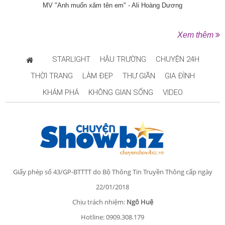
MV "Anh muốn xăm tên em" - Ali Hoàng Dương
Xem thêm
STARLIGHT
HẬU TRƯỜNG
CHUYỆN 24H
THỜI TRANG
LÀM ĐẸP
THƯ GIÃN
GIA ĐÌNH
KHÁM PHÁ
KHÔNG GIAN SỐNG
VIDEO
Giấy phép số 43/GP-BTTTT do Bộ Thông Tin Truyền Thông cấp ngày
22/01/2018
Chịu trách nhiệm:
Ngô Huệ
Hotline: 0909.308.179