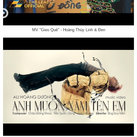
MV "Gieo Quẻ" - Hoàng Thùy Linh & Đen