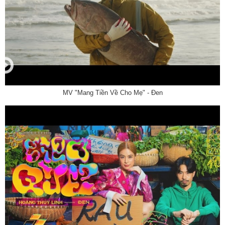
MV "Mang Tiền Về Cho Mẹ" - Đen